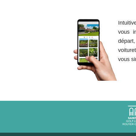
Intuiti
vous i
départ, 
voiture
vous sim